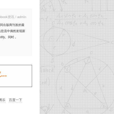
cebook资讯
/
admin
聚合不同出版商刊发的最
在信息流中偶然发现新
ify。同时，
博乐
百度一下