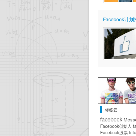
Facebook计
标签云
facebook
Mess
Facebook创始人
f
Facebook股票
Int