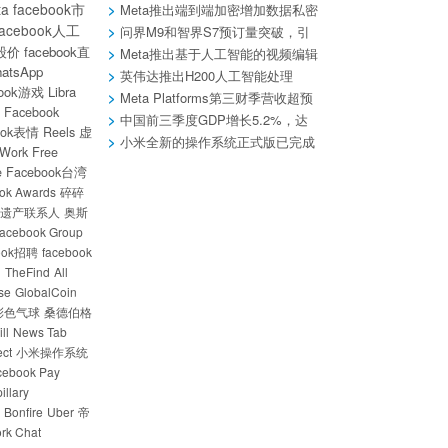
奖励引关注
ta
facebook市
Meta推出端到端加密增加数据私密
facebook人工
性和安全性。
问界M9和智界S7预订量突破，引
k股价
facebook直
领市场热潮！
Meta推出基于人工智能的视频编辑
atsApp
新功能
英伟达推出H200人工智能处理
book游戏
Libra
器，巩固其霸主地位
Meta Platforms第三财季营收超预
Facebook
期
中国前三季度GDP增长5.2%，达
ook表情
Reels
虚
到913027亿元
小米全新的操作系统正式版已完成
 Work
Free
封包
e
Facebook台湾
ok Awards
碎碎
遗产联系人
奥斯
acebook Group
ook招聘
facebook
u
TheFind
All
se
GlobalCoin
彩色气球
桑德伯格
ll
News Tab
ct
小米操作系统
cebook Pay
illary
Bonfire
Uber
帝
rk Chat