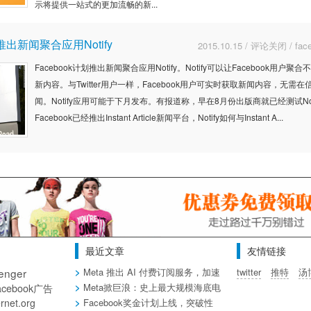
示将提供一站式的更加流畅的新...
划推出新闻聚合应用Notify
2015.10.15
/
评论关闭
/
fa
Facebook计划推出新闻聚合应用Notify。Notify可以让Facebook用户
新内容。与Twitter用户一样，Facebook用户可实时获取新闻内容，无需
闻。Notify应用可能于下月发布。有报道称，早在8月份出版商就已经测试Not
Facebook已经推出Instant Article新闻平台，Notify如何与Instant A...
最近文章
友情链接
enger
Meta 推出 AI 付费订阅服务，加速
twitter
推特
汤
商业化布局
acebook广告
Meta掀巨浪：史上最大规模海底电
缆项目震撼启动
ernet.org
Facebook奖金计划上线，突破性