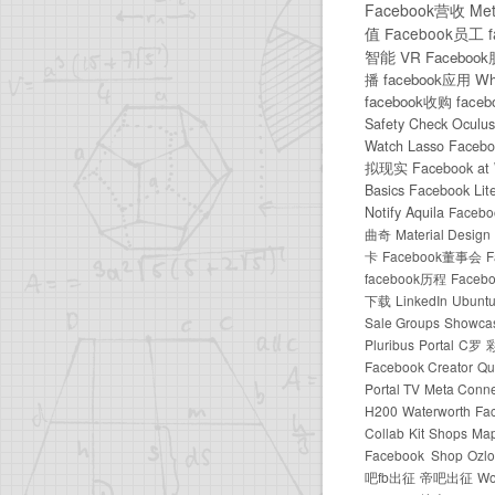
Facebook营收
Me
值
Facebook员工
智能
VR
Faceboo
播
facebook应用
Wh
facebook收购
face
Safety Check
Oculus
Watch
Lasso
Faceb
拟现实
Facebook at
Basics
Facebook Lit
Notify
Aquila
Facebo
曲奇
Material Design
卡
Facebook董事会
F
facebook历程
Faceb
下载
LinkedIn
Ubunt
Sale Groups
Showca
Pluribus
Portal
C罗
Facebook Creator
Qui
Portal TV
Meta Conne
H200
Waterworth
Fa
Collab
Kit
Shops
Map
Facebook Shop
Ozlo
吧fb出征
帝吧出征
Wo